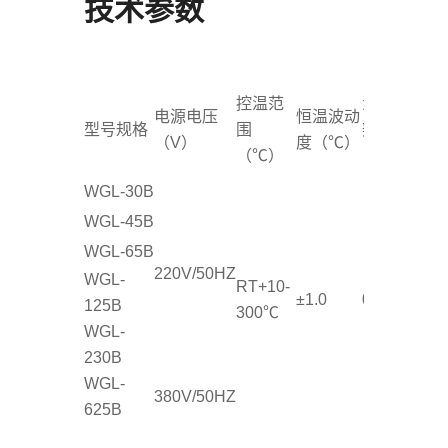
技术参数
控温范
温度分
工
电源电压
恒温波动
型号规格
围
辨率
境
（V）
度（℃）
（℃）
（℃）
（
WGL-30B
WGL-45B
WGL-65B
220V/50HZ
WGL-
RT+10-
±1.0
0.1
+5
125B
300℃
WGL-
230B
WGL-
380V/50HZ
625B